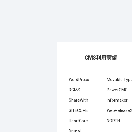
CMS利用実績
WordPress
Movable Typ
RCMS
PowerCMS
ShareWith
informaker
SITECORE
WebRelease
HeartCore
NOREN
Drupal